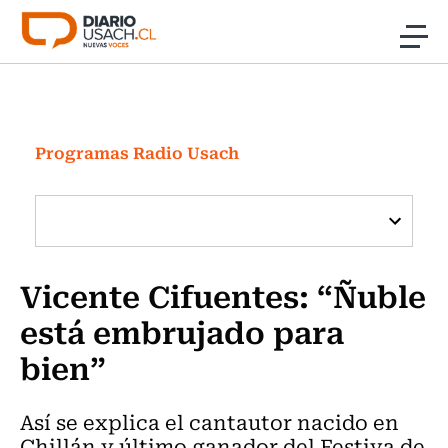
Click acá para ir directamente al contenido
Noticias
Investigación
Programas Radio Usach
Cultura
Programas Radio y TV Usach
Vicente Cifuentes: “Ñuble
está embrujado para
bien”
Así se explica el cantautor nacido en
Chillán y último ganador del Festiva de