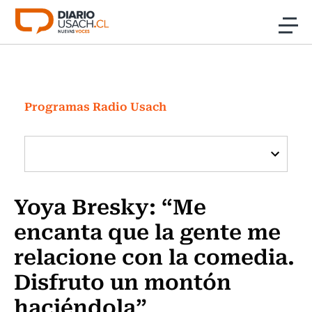
Click acá para ir directamente al contenido
Noticias
Investigación
Programas Radio Usach
Cultura
Programas Radio y TV Usach
Yoya Bresky: “Me
encanta que la gente me
relacione con la comedia.
Disfruto un montón
haciéndola”