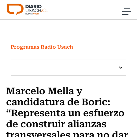
Click acá para ir directamente al contenido
Noticias
Investigación
Programas Radio Usach
Cultura
Programas Radio y TV Usach
Marcelo Mella y
candidatura de Boric:
“Representa un esfuerzo
de construir alianzas
transversales para no dar