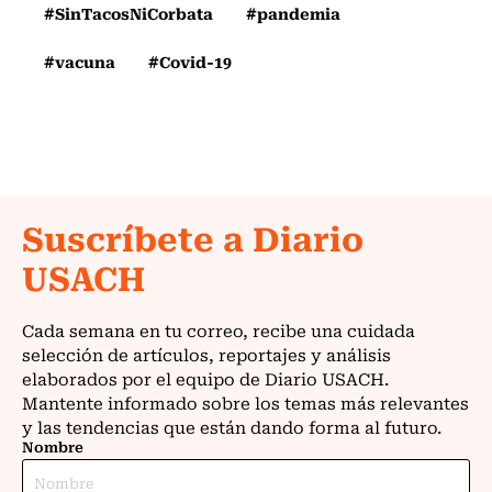
#SinTacosNiCorbata
#pandemia
#vacuna
#Covid-19