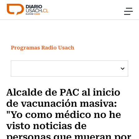
Click acá para ir directamente al contenido
Noticias
Investigación
Programas Radio Usach
Cultura
Programas Radio y TV Usach
Alcalde de PAC al inicio
de vacunación masiva:
"Yo como médico no he
visto noticias de
personas que mueran por