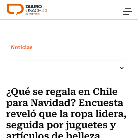
Click acá para ir directamente al contenido
Noticias
Investigación
Noticias
Cultura
Programas Radio y TV Usach
¿Qué se regala en Chile
para Navidad? Encuesta
reveló que la ropa lidera,
seguida por juguetes y
artículos de belleza