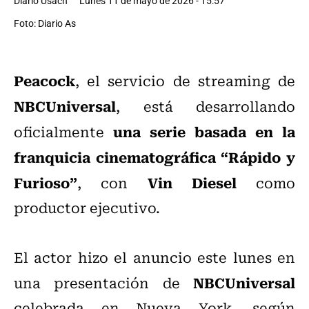
Diario Usach
Lunes 11 de mayo de 2026 - 15:57
Foto: Diario As
Peacock
, el servicio de streaming de
NBCUniversal
, está desarrollando
una serie basada en la
oficialmente
franquicia cinematográfica “Rápido y
Furioso”
Vin Diesel
, con
como
productor ejecutivo.
El actor hizo el anuncio este lunes en
NBCUniversal
una presentación de
celebrada en Nueva York, según