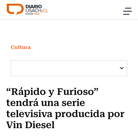
Click acá para ir directamente al contenido
Noticias
Investigación
Cultura
Cultura
Programas Radio y TV Usach
“Rápido y Furioso”
tendrá una serie
televisiva producida por
Vin Diesel