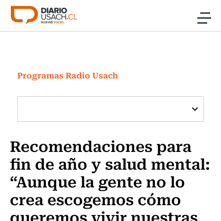
Click acá para ir directamente al contenido
Noticias
Investigación
Programas Radio Usach
Cultura
Programas Radio y TV Usach
Recomendaciones para
fin de año y salud mental:
“Aunque la gente no lo
crea escogemos cómo
queremos vivir nuestras