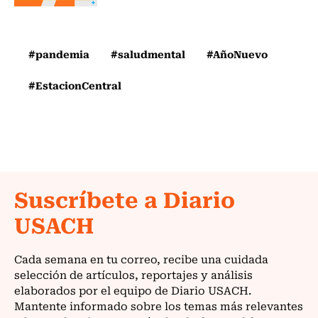
#pandemia
#saludmental
#AñoNuevo
#EstacionCentral