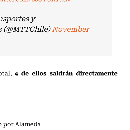
nsportes y
s (@MTTChile)
November
4 de ellos saldrán directamente
otal,
do por Alameda