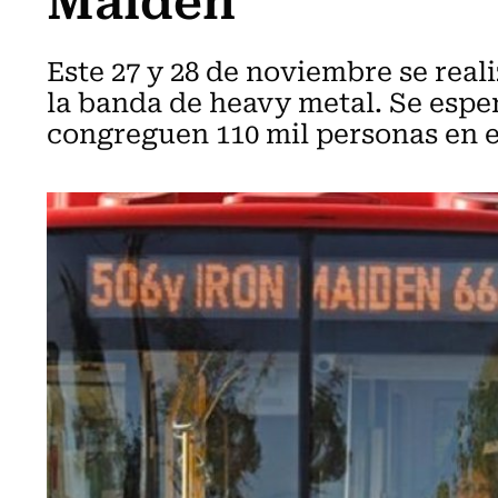
Este 27 y 28 de noviembre se real
la banda de heavy metal. Se esper
congreguen 110 mil personas en e