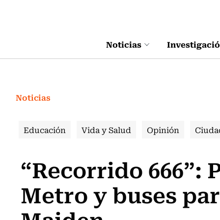
Click acá para ir directamente al contenido
Noticias
Investigaci
Noticias
Educación
Vida y Salud
Opinión
Ciuda
“Recorrido 666”: 
Metro y buses par
Maiden