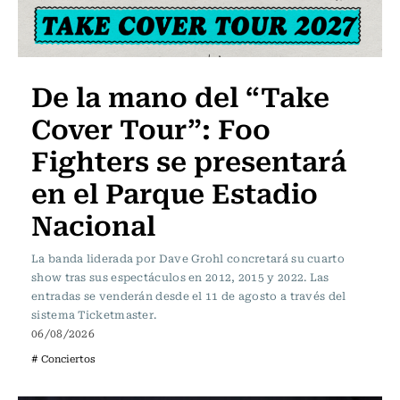
De la mano del “Take
Cover Tour”: Foo
Fighters se presentará
en el Parque Estadio
Nacional
La banda liderada por Dave Grohl concretará su cuarto
show tras sus espectáculos en 2012, 2015 y 2022. Las
entradas se venderán desde el 11 de agosto a través del
sistema Ticketmaster.
06/08/2026
# Conciertos