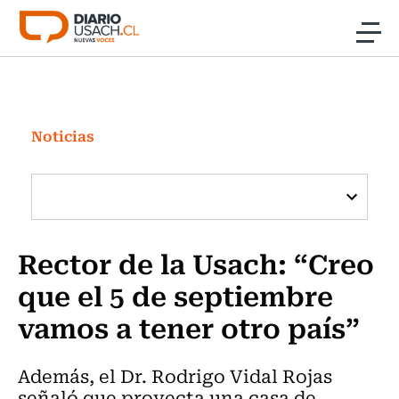
Click acá para ir directamente al contenido
Noticias
Investigación
Noticias
Cultura
Programas Radio y TV Usach
Rector de la Usach: “Creo
que el 5 de septiembre
vamos a tener otro país”
Además, el Dr. Rodrigo Vidal Rojas
señaló que proyecta una casa de