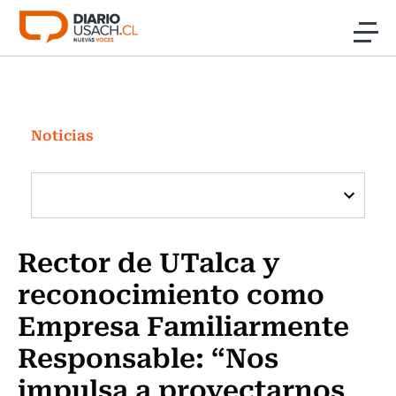
Click acá para ir directamente al contenido
Noticias
Investigación
Noticias
Cultura
Programas Radio y TV Usach
Rector de UTalca y
reconocimiento como
Empresa Familiarmente
Responsable: “Nos
impulsa a proyectarnos