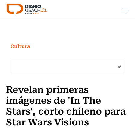
Click acá para ir directamente al contenido
Noticias
Investigación
Cultura
Cultura
Programas Radio y TV Usach
Revelan primeras
imágenes de 'In The
Stars', corto chileno para
Star Wars Visions