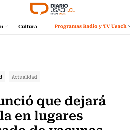
Programas Radio y TV Usach
ón
Cultura
d
Actualidad
unció que dejará
la en lugares
icado de vacunas