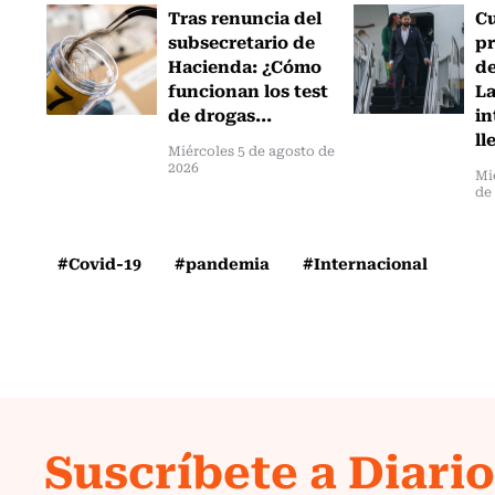
Tras renuncia del
C
subsecretario de
pr
Hacienda: ¿Cómo
de
funcionan los test
L
de drogas...
in
ll
Miércoles 5 de agosto de
2026
Mi
de
#Covid-19
#pandemia
#Internacional