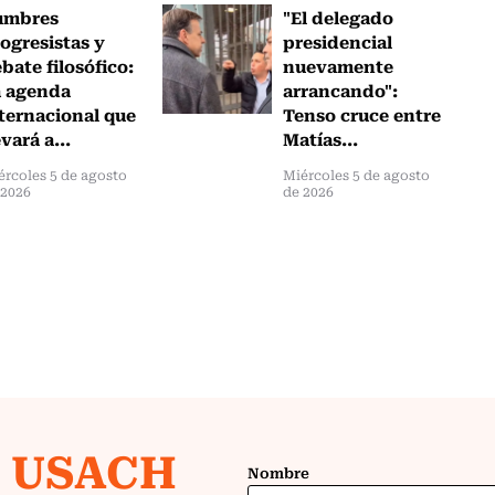
umbres
"El delegado
ogresistas y
presidencial
bate filosófico:
nuevamente
a agenda
arrancando":
ternacional que
Tenso cruce entre
evará a...
Matías...
ércoles 5 de agosto
Miércoles 5 de agosto
 2026
de 2026