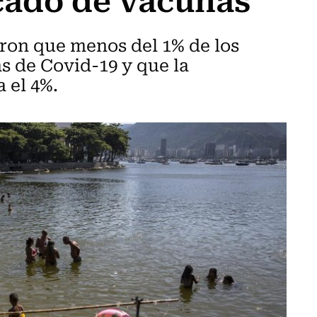
ron que menos del 1% de los
s de Covid-19 y que la
 el 4%.