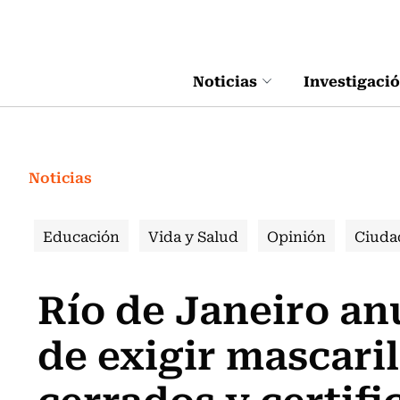
Click acá para ir directamente al contenido
Noticias
Investigaci
Noticias
Educación
Vida y Salud
Opinión
Ciuda
Río de Janeiro an
de exigir mascaril
cerrados y certif