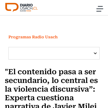
Click acá para ir directamente al contenido
Noticias
Investigación
Programas Radio Usach
Cultura
Programas Radio y TV Usach
"El contenido pasa a ser
secundario, lo central es
la violencia discursiva”:
Experta cuestiona
narrativa de Javier Milei