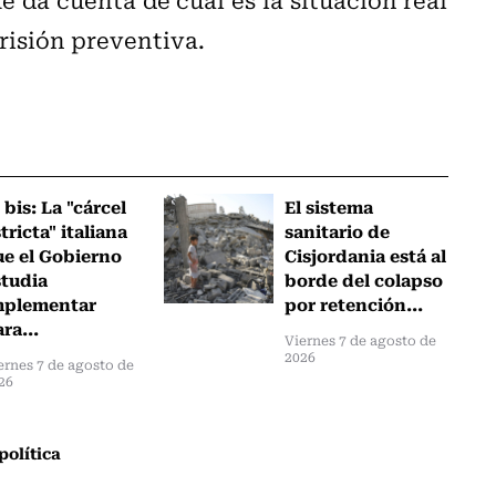
risión preventiva.
 bis: La "cárcel
El sistema
tricta" italiana
sanitario de
ue el Gobierno
Cisjordania está al
studia
borde del colapso
mplementar
por retención...
ra...
Viernes 7 de agosto de
2026
ernes 7 de agosto de
26
política