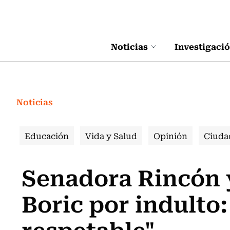
Click acá para ir directamente al contenido
Noticias
Investigaci
Noticias
Educación
Vida y Salud
Opinión
Ciuda
Senadora Rincón 
Boric por indulto
respetable"