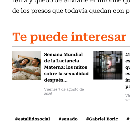
de los presos que todavía quedan con p
Te puede interesar
Semana Mundial
41
de la Lactancia
es
Materna: los mitos
q
sobre la sexualidad
e
después...
i
pa
Viernes 7 de agosto de
2026
Vi
20
#estallidosocial
#senado
#Gabriel Boric
#