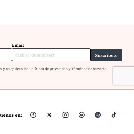
guenos en: