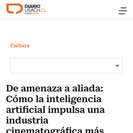
Click acá para ir directamente al contenido
Noticias
Investigación
Cultura
Cultura
Programas Radio y TV Usach
De amenaza a aliada:
Cómo la inteligencia
artificial impulsa una
industria
cinematográfica más