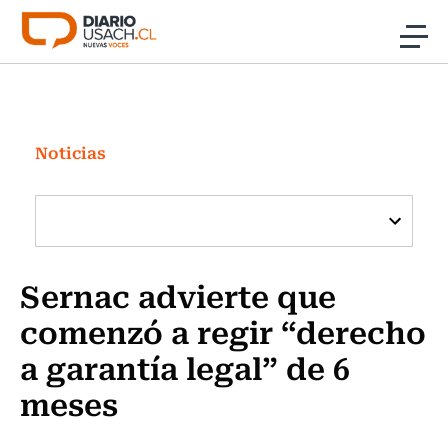
Click acá para ir directamente al contenido
Noticias
Investigación
Noticias
Cultura
Programas Radio y TV Usach
Sernac advierte que
comenzó a regir “derecho
a garantía legal” de 6
meses