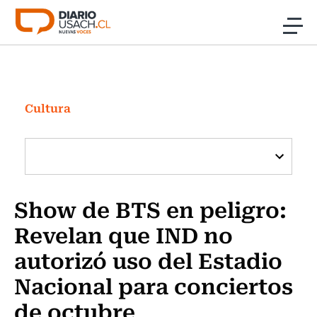
Click acá para ir directamente al contenido
Noticias
Investigación
Cultura
Cultura
Programas Radio y TV Usach
Show de BTS en peligro:
Revelan que IND no
autorizó uso del Estadio
Nacional para conciertos
de octubre