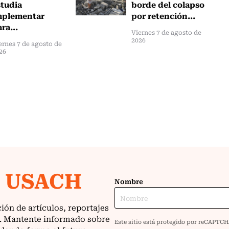
studia
borde del colapso
mplementar
por retención...
ra...
Viernes 7 de agosto de
2026
ernes 7 de agosto de
26