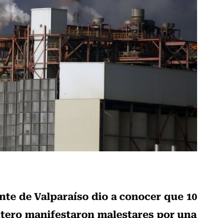
te de Valparaíso dio a conocer que 10
ntero manifestaron malestares por una