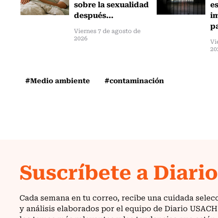
sobre la sexualidad
e
después...
i
pa
Viernes 7 de agosto de
2026
Vi
20
#Medio ambiente
#contaminación