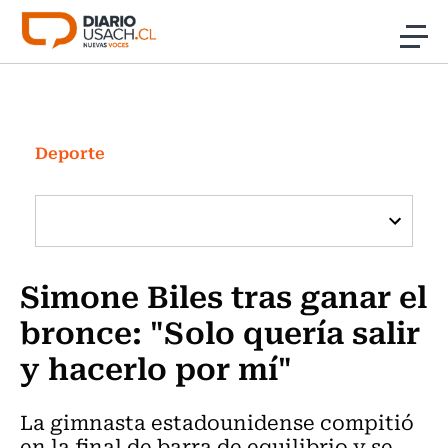
Click acá para ir directamente al contenido
Noticias
Investigación
Deporte
Cultura
Programas Radio y TV Usach
Simone Biles tras ganar el
bronce: "Solo quería salir
y hacerlo por mí"
La gimnasta estadounidense compitió
en la final de barra de equilibrio y se