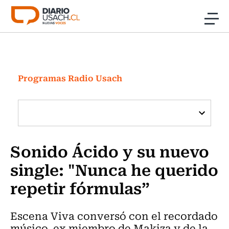
Click acá para ir directamente al contenido
Noticias
Investigación
Programas Radio Usach
Cultura
Programas Radio y TV Usach
Sonido Ácido y su nuevo
single: "Nunca he querido
repetir fórmulas”
Escena Viva conversó con el recordado
músico, ex miembro de Makiza y de la