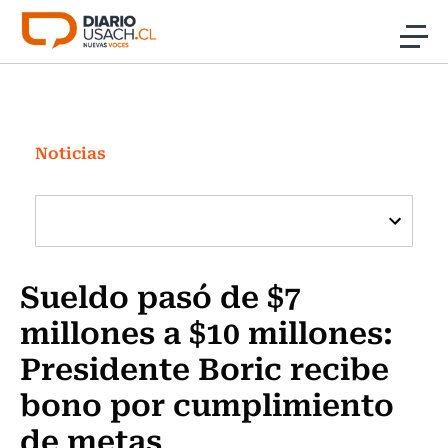
Click acá para ir directamente al contenido
Noticias
Investigación
Noticias
Cultura
Programas Radio y TV Usach
Sueldo pasó de $7
millones a $10 millones:
Presidente Boric recibe
bono por cumplimiento
de metas