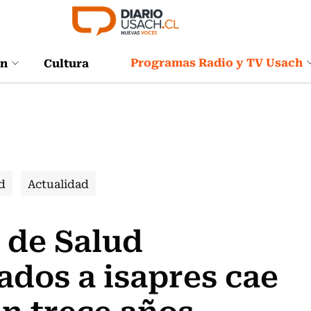
Programas Radio y TV Usach
ón
Cultura
d
Actualidad
 de Salud
ados a isapres cae
en trece años