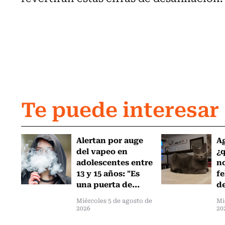
Te puede interesar
Alertan por auge
Ag
del vapeo en
¿
adolescentes entre
no
13 y 15 años: "Es
fe
una puerta de...
de
Miércoles 5 de agosto de
Mi
2026
20