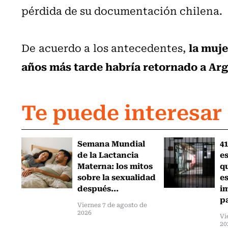
pérdida de su documentación chilena.
la muje
De acuerdo a los antecedentes,
años más tarde habría retornado a Ar
Te puede interesar
Semana Mundial
41
de la Lactancia
es
Materna: los mitos
q
sobre la sexualidad
e
después...
i
pa
Viernes 7 de agosto de
2026
Vi
20