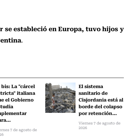
r se estableció en Europa, tuvo hijos y
gentina
.
 bis: La "cárcel
El sistema
tricta" italiana
sanitario de
ue el Gobierno
Cisjordania está al
studia
borde del colapso
mplementar
por retención...
ra...
Viernes 7 de agosto de
2026
ernes 7 de agosto de
26