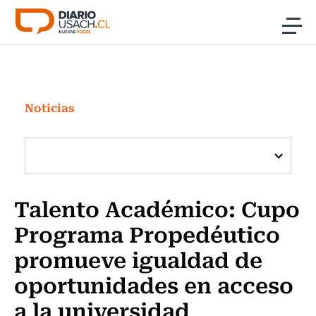
Click acá para ir directamente al contenido
Noticias
Investigación
Noticias
Cultura
Programas Radio y TV Usach
Talento Académico: Cupo
Programa Propedéutico
promueve igualdad de
oportunidades en acceso
a la universidad