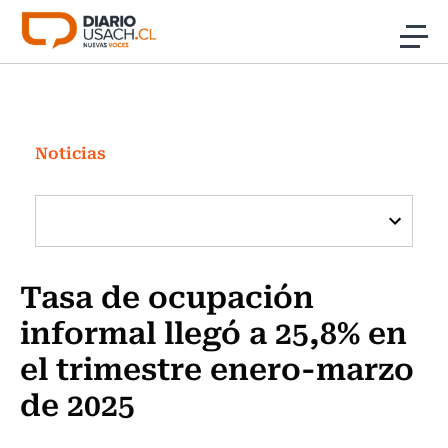
Click acá para ir directamente al contenido
Noticias
Investigación
Noticias
Cultura
Programas Radio y TV Usach
Tasa de ocupación
informal llegó a 25,8% en
el trimestre enero-marzo
de 2025