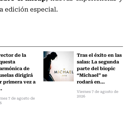
a edición especial.
rector de la
Tras el éxito en las
questa
salas: La segunda
larmónica de
parte del biopic
uselas dirigirá
“Michael” se
r primera vez a
rodará en...
..
Viernes 7 de agosto de
2026
rnes 7 de agosto de
6