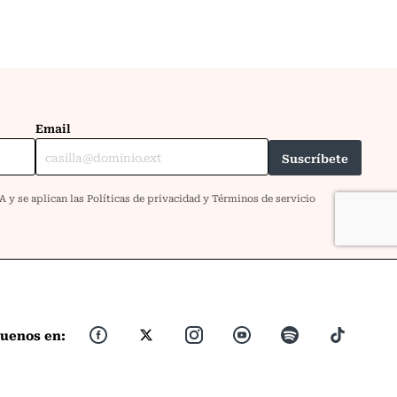
guenos en: