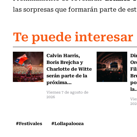
las sorpresas que formarán parte de est
Te puede interesar
Calvin Harris,
Di
Boris Brejcha y
Or
Charlotte de Witte
Fi
serán parte de la
Br
próxima...
po
la.
Viernes 7 de agosto de
2026
Vie
202
#Festivales
#Lollapalooza