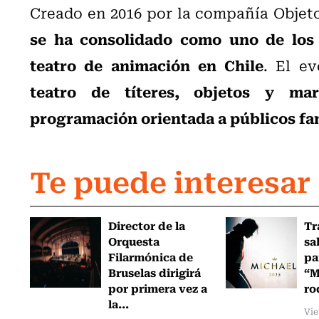
Creado en 2016 por la compañía Objeto 
se ha consolidado como uno de los 
teatro de animación en Chile
. El e
teatro de títeres, objetos y ma
programación orientada a públicos fa
Te puede interesar
Director de la
Tr
Orquesta
sa
Filarmónica de
pa
Bruselas dirigirá
“M
por primera vez a
ro
la...
Vie