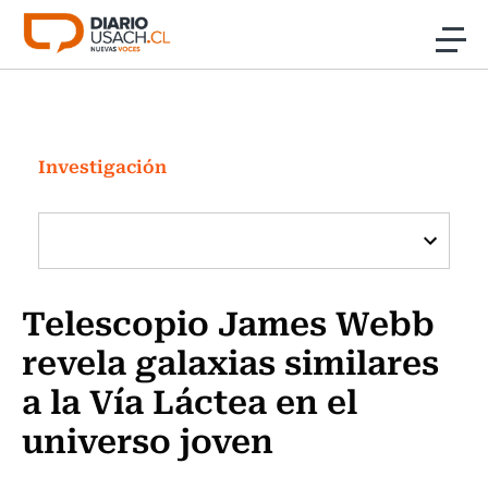
Click acá para ir directamente al contenido
Noticias
Investigación
Investigación
Cultura
Programas Radio y TV Usach
Telescopio James Webb
revela galaxias similares
a la Vía Láctea en el
universo joven