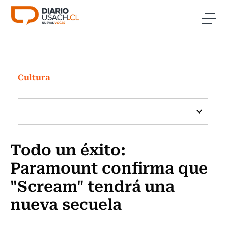
Click acá para ir directamente al contenido
Noticias
Investigación
Cultura
Cultura
Programas Radio y TV Usach
Todo un éxito:
Paramount confirma que
"Scream" tendrá una
nueva secuela