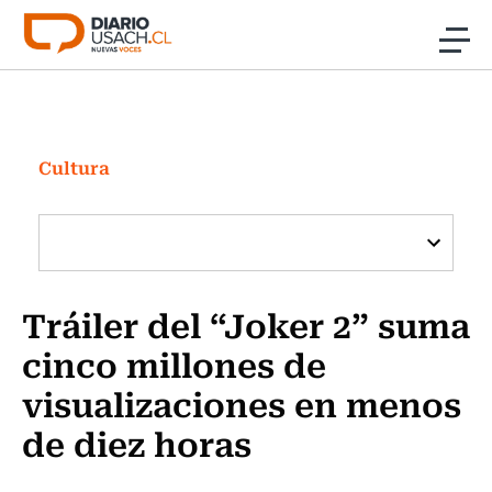
Click acá para ir directamente al contenido
Noticias
Investigación
Cultura
Cultura
Programas Radio y TV Usach
Tráiler del “Joker 2” suma
cinco millones de
visualizaciones en menos
de diez horas