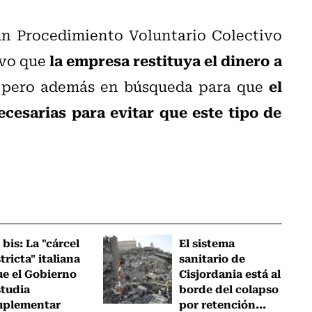
 un Procedimiento Voluntario Colectivo
la empresa restituya el dinero a
ivo que
el
, pero además en búsqueda para que
esarias para evitar que este tipo de
 bis: La "cárcel
El sistema
tricta" italiana
sanitario de
ue el Gobierno
Cisjordania está al
studia
borde del colapso
mplementar
por retención...