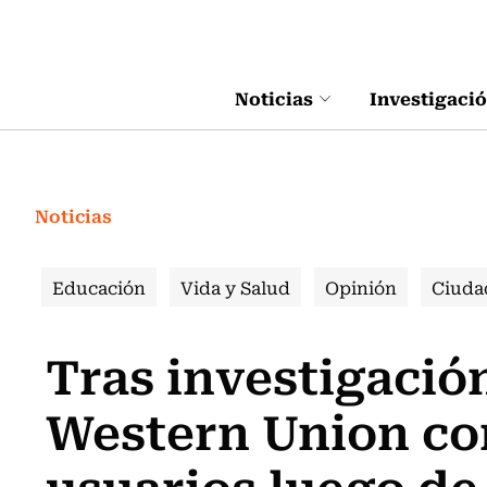
Click acá para ir directamente al contenido
Noticias
Investigaci
Noticias
Educación
Vida y Salud
Opinión
Ciuda
Tras investigació
Western Union c
usuarios luego de 