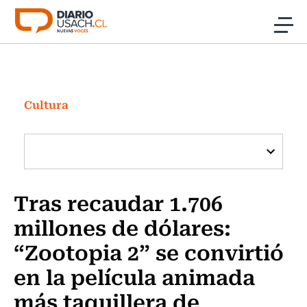
Click acá para ir directamente al contenido
Noticias
Investigación
Cultura
Cultura
Programas Radio y TV Usach
Tras recaudar 1.706
millones de dólares:
“Zootopia 2” se convirtió
en la película animada
más taquillera de