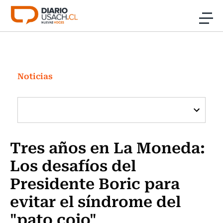
Click acá para ir directamente al contenido
Noticias
Investigación
Noticias
Cultura
Programas Radio y TV Usach
Tres años en La Moneda:
Los desafíos del
Presidente Boric para
evitar el síndrome del
"pato cojo"