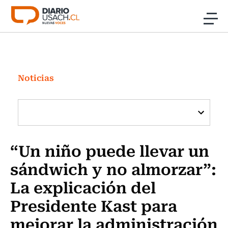
Click acá para ir directamente al contenido
Noticias
Investigación
Noticias
Cultura
Programas Radio y TV Usach
“Un niño puede llevar un
sándwich y no almorzar”:
La explicación del
Presidente Kast para
mejorar la administración