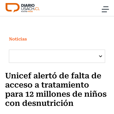
Click acá para ir directamente al contenido
Noticias
Investigación
Noticias
Cultura
Programas Radio y TV Usach
Unicef alertó de falta de
acceso a tratamiento
para 12 millones de niños
con desnutrición