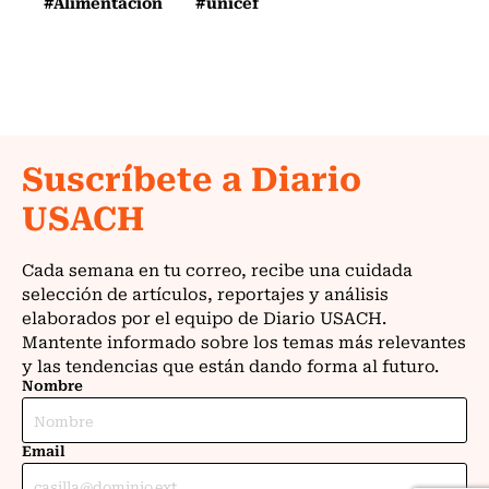
#Alimentación
#unicef