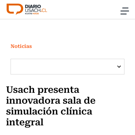
Click acá para ir directamente al contenido
Noticias
Investigación
Noticias
Cultura
Programas Radio y TV Usach
Usach presenta
innovadora sala de
simulación clínica
integral