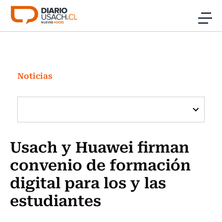
Click acá para ir directamente al contenido
Noticias
Investigación
Noticias
Cultura
Programas Radio y TV Usach
Usach y Huawei firman
convenio de formación
digital para los y las
estudiantes