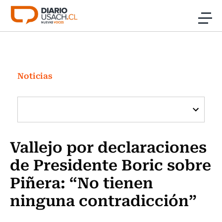
Click acá para ir directamente al contenido
Noticias
Investigación
Noticias
Cultura
Programas Radio y TV Usach
Vallejo por declaraciones
de Presidente Boric sobre
Piñera: “No tienen
ninguna contradicción”