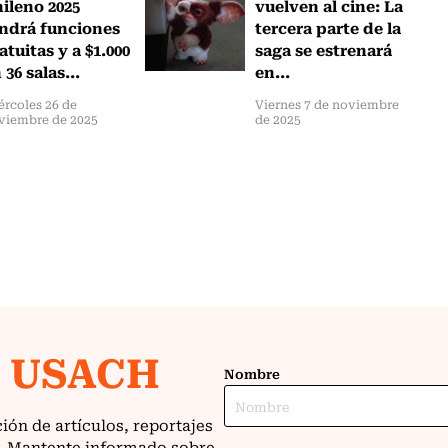
ileno 2025
vuelven al cine: La
ndrá funciones
tercera parte de la
atuitas y a $1.000
saga se estrenará
 36 salas...
en...
ércoles 26 de
Viernes 7 de noviembre
viembre de 2025
de 2025