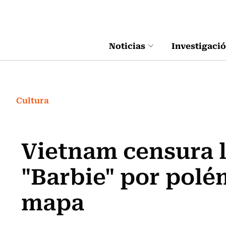
Click acá para ir directamente al contenido
Noticias
Investigaci
Cultura
Vietnam censura l
"Barbie" por polé
mapa