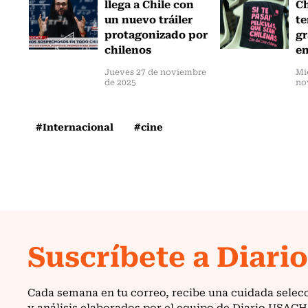
llega a Chile con
Ch
un nuevo tráiler
te
protagonizado por
gr
chilenos
en
Jueves 27 de noviembre
Mi
de 2025
no
#Internacional
#cine