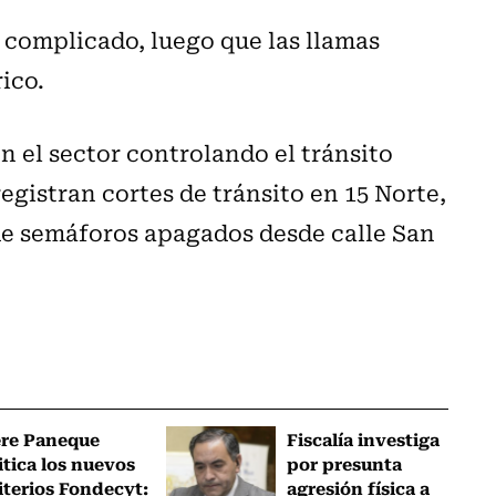
o complicado, luego que las llamas
ico.
n el sector controlando el tránsito
registran cortes de tránsito en 15 Norte,
de semáforos apagados desde calle San
ere Paneque
Fiscalía investiga
itica los nuevos
por presunta
iterios Fondecyt:
agresión física a