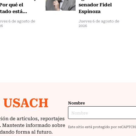
Por qué el
senador Fidel
tado está...
Espinoza
eves 6 de agosto de
Jueves 6 de agosto de
26
2026