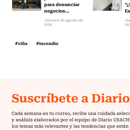
para denunciar
“¿
negocios...
Es
Jueves 6 de agosto de
Ju
2026
20
#viña
#incendio