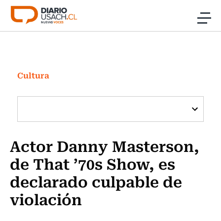
Click acá para ir directamente al contenido
Noticias
Investigación
Cultura
Cultura
Programas Radio y TV Usach
Actor Danny Masterson,
de That ’70s Show, es
declarado culpable de
violación