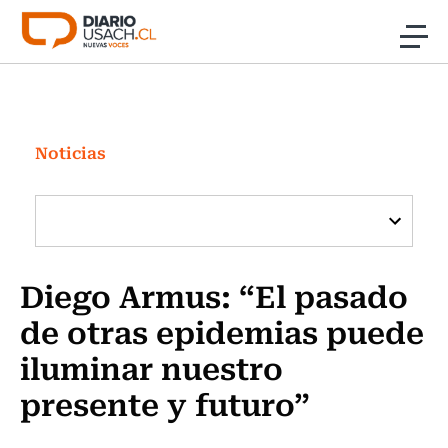
Click acá para ir directamente al contenido
Noticias
Investigación
Noticias
Cultura
Programas Radio y TV Usach
Diego Armus: “El pasado
de otras epidemias puede
iluminar nuestro
presente y futuro”