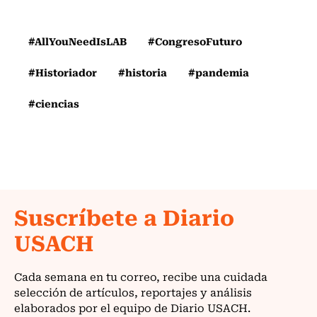
#AllYouNeedIsLAB
#CongresoFuturo
#Historiador
#historia
#pandemia
#ciencias