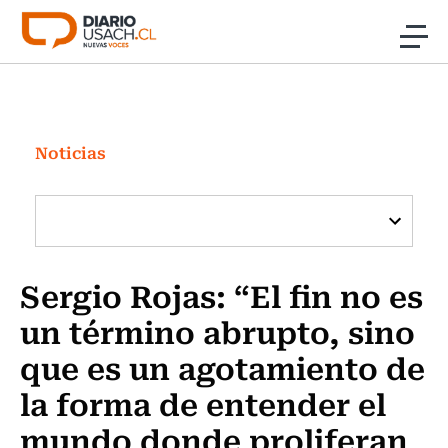
Click acá para ir directamente al contenido
Noticias
Investigación
Noticias
Cultura
Programas Radio y TV Usach
Sergio Rojas: “El fin no es
un término abrupto, sino
que es un agotamiento de
la forma de entender el
mundo donde proliferan