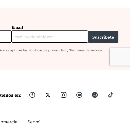
guenos en:
Comercial
Servel