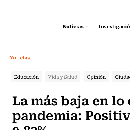
Click acá para ir directamente al contenido
Noticias
Investigaci
Noticias
Educación
Vida y Salud
Opinión
Ciuda
La más baja en lo
pandemia: Positi
0,83%