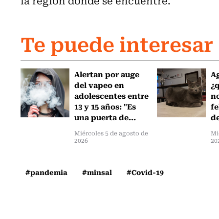
la región donde se encuentre.
Te puede interesar
Alertan por auge
Ag
del vapeo en
¿
adolescentes entre
no
13 y 15 años: "Es
fe
una puerta de...
de
Miércoles 5 de agosto de
Mi
2026
20
#pandemia
#minsal
#Covid-19