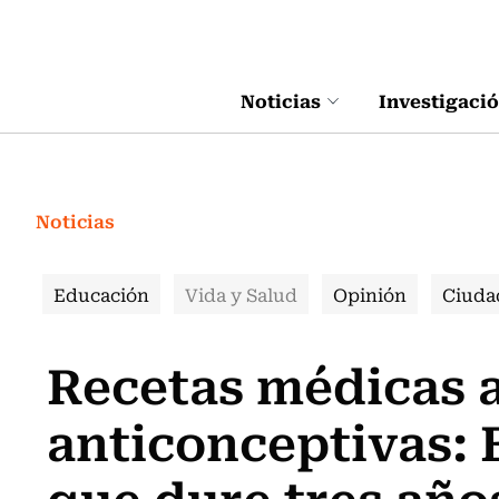
Click acá para ir directamente al contenido
Noticias
Investigaci
Noticias
Educación
Vida y Salud
Opinión
Ciuda
Recetas médicas a 
anticonceptivas: 
que dure tres año