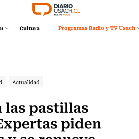
Programas Radio y TV Usach
ón
Cultura
d
Actualidad
las pastillas
Expertas piden
s y se renueve