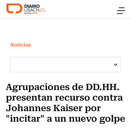
Click acá para ir directamente al contenido
Noticias
Investigación
Noticias
Cultura
Programas Radio y TV Usach
Agrupaciones de DD.HH.
presentan recurso contra
Johannes Kaiser por
"incitar" a un nuevo golpe