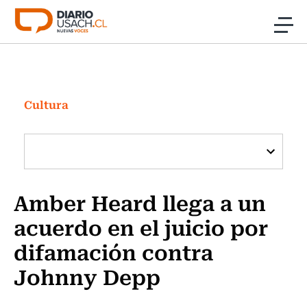
Click acá para ir directamente al contenido
Noticias
Investigación
Cultura
Cultura
Programas Radio y TV Usach
Amber Heard llega a un
acuerdo en el juicio por
difamación contra
Johnny Depp