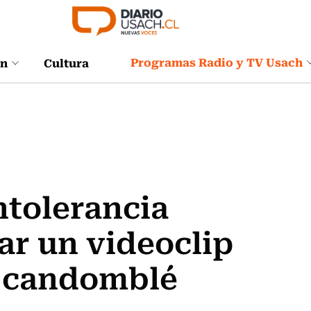
Programas Radio y TV Usach
ón
Cultura
ntolerancia
zar un videoclip
l candomblé