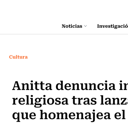
Click acá para ir directamente al contenido
Noticias
Investigaci
Cultura
Anitta denuncia i
religiosa tras lan
que homenajea e