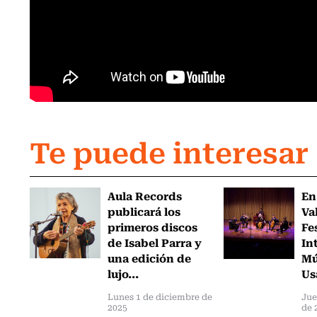
Te puede interesar
Aula Records
En
publicará los
Va
primeros discos
Fe
de Isabel Parra y
In
una edición de
Mú
lujo...
Us
Lunes 1 de diciembre de
Jue
2025
de 