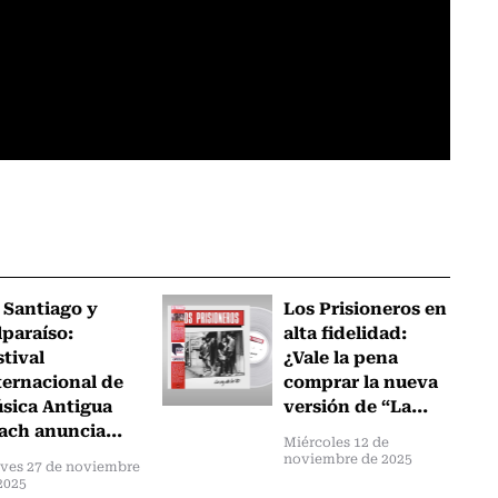
 Santiago y
Los Prisioneros en
lparaíso:
alta fidelidad:
stival
¿Vale la pena
ternacional de
comprar la nueva
sica Antigua
versión de “La...
ach anuncia...
Miércoles 12 de
noviembre de 2025
ves 27 de noviembre
2025