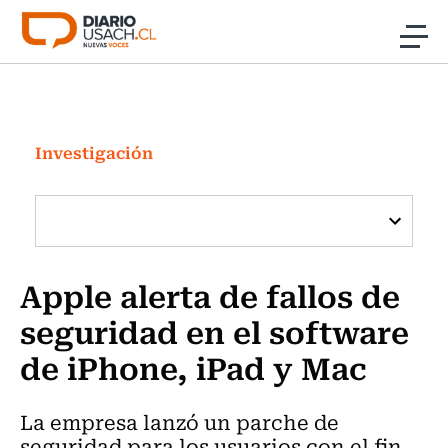
Click acá para ir directamente al contenido
Noticias
Investigación
Investigación
Cultura
Programas Radio y TV Usach
Apple alerta de fallos de
seguridad en el software
de iPhone, iPad y Mac
La empresa lanzó un parche de
seguridad para los usuarios con el fin